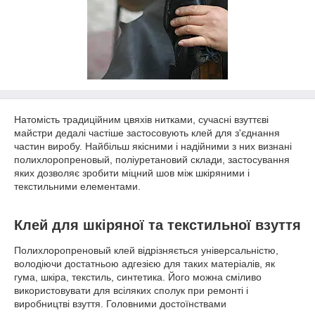
Натомість традиційним цвяхів нитками, сучасні взуттєві
майстри дедалі частіше застосовують клей для з'єднання
частин виробу. Найбільш якісними і надійними з них визнані
полихлоропреновый, поліуретановий склади, застосування
яких дозволяє зробити міцний шов між шкіряними і
текстильними елементами.
Клей для шкіряної та текстильної взуття
Полихлоропреновый клей відрізняється універсальністю,
володіючи достатньою адгезією для таких матеріалів, як
гума, шкіра, текстиль, синтетика. Його можна сміливо
використовувати для всіляких сполук при ремонті і
виробництві взуття. Головними достоїнствами