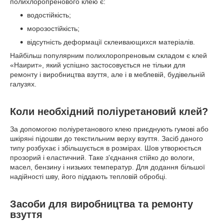
полихлоропренового клею є:
водостійкість;
морозостійкість;
відсутність деформації склеивающихся матеріалів.
Найбільш популярним полихлоропреновым складом є клей
«Наирит», який успішно застосовується не тільки для
ремонту і виробництва взуття, але і в меблевій, будівельній
галузях.
Коли необхідний поліуретановий клей?
За допомогою поліуретанового клею приєднують гумові або
шкіряні підошви до текстильним верху взуття. Засіб даного
типу розбухає і збільшується в розмірах. Шов утворюється
прозорий і еластичний. Таке з'єднання стійко до вологи,
масел, бензину і низьких температур. Для додання більшої
надійності шву, його піддають тепловій обробці.
Засоби для виробництва та ремонту
взуття