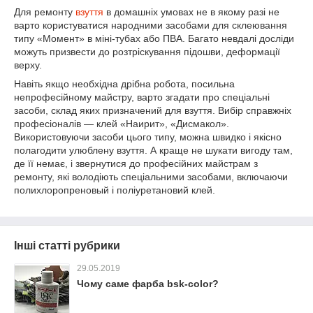
Для ремонту
взуття
в домашніх умовах не в якому разі не
варто користуватися народними засобами для склеювання
типу «Момент» в міні-тубах або ПВА. Багато невдалі досліди
можуть призвести до розтріскування підошви, деформації
верху.
Навіть якщо необхідна дрібна робота, посильна
непрофесійному майстру, варто згадати про спеціальні
засоби, склад яких призначений для взуття. Вибір справжніх
професіоналів — клей «Наирит», «Дисмакол».
Використовуючи засоби цього типу, можна швидко і якісно
полагодити улюблену взуття. А краще не шукати вигоду там,
де її немає, і звернутися до професійних майстрам з
ремонту, які володіють спеціальними засобами, включаючи
полихлоропреновый і поліуретановий клей.
Інші статті рубрики
29.05.2019
Чому саме фарба bsk-color?