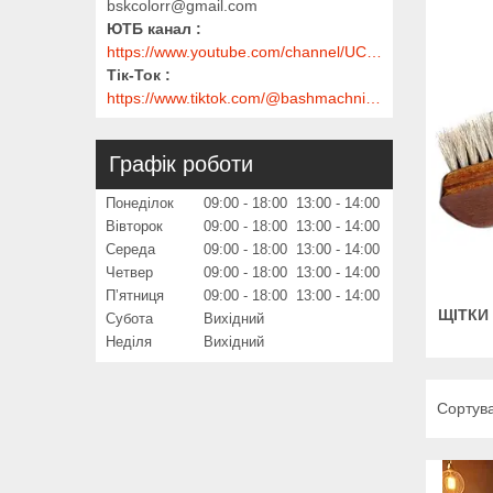
bskcolorr@gmail.com
ЮТБ канал
https://www.youtube.com/channel/UClmpExjfqH65_PkVWCmgPbQ
Тік-Ток
https://www.tiktok.com/@bashmachnik.com.ua
Графік роботи
Понеділок
09:00
18:00
13:00
14:00
Вівторок
09:00
18:00
13:00
14:00
Середа
09:00
18:00
13:00
14:00
Четвер
09:00
18:00
13:00
14:00
Пʼятниця
09:00
18:00
13:00
14:00
ЩІТКИ
Субота
Вихідний
Неділя
Вихідний