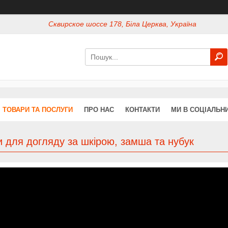
Сквирское шоссе 178, Біла Церква, Україна
ТОВАРИ ТА ПОСЛУГИ
ПРО НАС
КОНТАКТИ
МИ В СОЦІАЛЬН
 для догляду за шкірою, замша та нубук