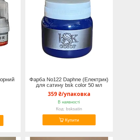
чорний
Фарба No122 Daphne (Електрик)
для сатину bsk color 50 мл
359 ₴/упаковка
В наявності
bsksatin
Купити