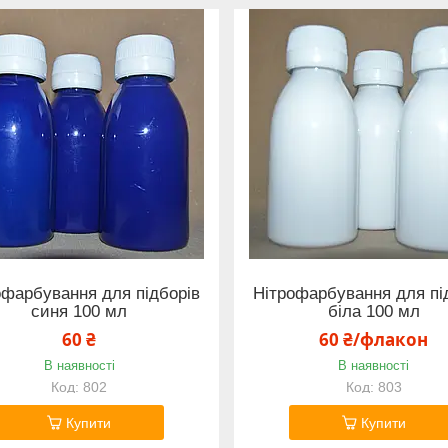
офарбування для підборів
Нітрофарбування для пі
синя 100 мл
біла 100 мл
60 ₴
60 ₴/флакон
В наявності
В наявності
802
803
Купити
Купити