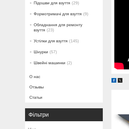
Підошви для взуття
29
Формотримачі для взуття
9
Обладнання для ремонту
взуття
23
Устілки для взуття
145
Шнурки
57
Швейні машинки
2
О нас
Отзывы
Статьи
Фільтри