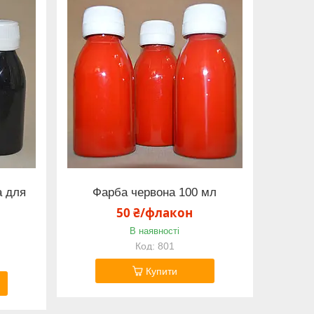
а для
Фарба червона 100 мл
50 ₴/флакон
В наявності
801
Купити