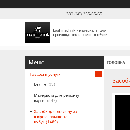
+380 (68) 255-65-65
bashmachnik - материалы для
производства и ремонта обуви
ГОЛОВНА
Товары и услуги
Засоби
Взуття
39
Матеріали для ремонту
взуття
547
Засоби для догляду за
шкірою, замша та
нубук
1489