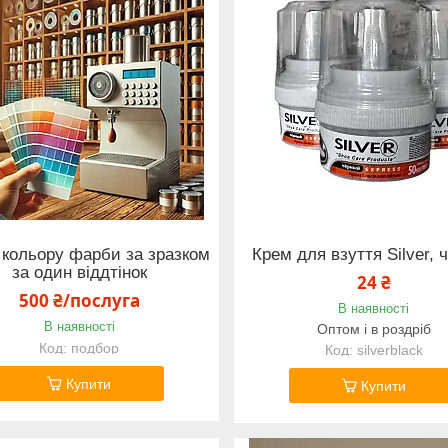
 кольору фарби за зразком
Крем для взуття Silver, 
за один віддтінок
24 ₴
500 ₴/послуга
В наявності
В наявності
Оптом і в роздріб
подбор
silverblack
Купити
Купити