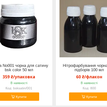
а No001 чорна для сатину
Нітрофарбування чорн
bsk color 50 мл
підборів 100 мл
359 ₴/упаковка
60 ₴/флакон
В наявності
В наявності
bsksatin/001
800
Купити
Купити