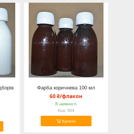
дборів
Фарба коричнева 100 мл
60 ₴/флакон
В наявності
804
Купити