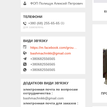
ФОП Полищук Алексей Петрович
К
+380 (68) 255-65-65
1
для замовлень
https://m.facebook.com/groups/450223289123148/?ref=group_browse
bashmachnikk@gmail.com
+380682556565
+380682556565
+380682556565
электронная почта по вопросам
сотрудничества
ПР
bashmachnikk@gmail.com
электронная почта для заказов