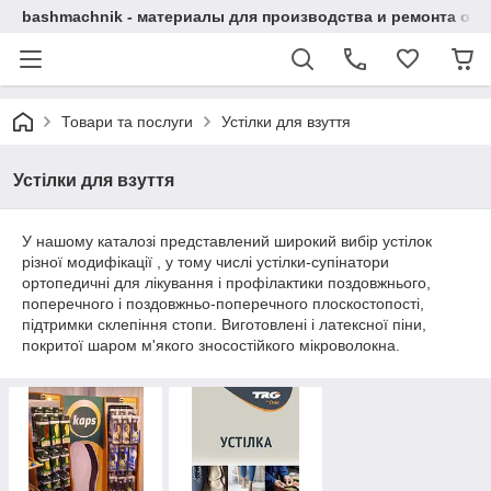
bashmachnik - материалы для производства и ремонта об
Товари та послуги
Устілки для взуття
Устілки для взуття
У нашому каталозі представлений широкий вибір устілок
різної модифікації , у тому числі устілки-супінатори
ортопедичні для лікування і профілактики поздовжнього,
поперечного і поздовжньо-поперечного плоскостопості,
підтримки склепіння стопи. Виготовлені і латексної піни,
покритої шаром м'якого зносостійкого мікроволокна.