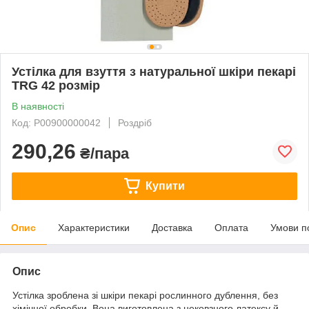
Устілка для взуття з натуральної шкіри пекарі
TRG 42 розмір
В наявності
Код: P00900000042
Роздріб
290,26
₴/пара
Купити
Опис
Характеристики
Доставка
Оплата
Умови п
Опис
Устілка зроблена зі шкіри пекарі рослинного дублення, без
хімічної обробки. Вона виготовлена з нековзного латексу й