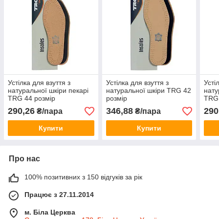
Устілка для взуття з
Устілка для взуття з
Усті
натуральної шкіри пекарі
натуральної шкіри TRG 42
нату
TRG 44 розмір
розмір
TRG 
290,26
346,88
290
₴/пара
₴/пара
Купити
Купити
Про нас
100% позитивних з 150 відгуків за рік
Працює з 27.11.2014
м. Біла Церква