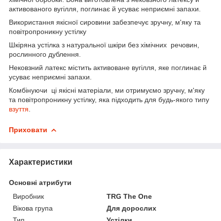
активованого вугілля, поглинає й усуває неприємні запахи.
Використання якісної сировини забезпечує зручну, м'яку та
повітропроникну устілку
Шкіряна устілка з натуральної шкіри без хімічних речовин,
рослинного дублення.
Нековзний латекс містить активоване вугілля, яке поглинає й
усуває неприємні запахи.
Комбінуючи ці якісні матеріали, ми отримуємо зручну, м'яку
та повітропроникну устілку, яка підходить для будь-якого типу
взуття
.
Приховати
Характеристики
Основні атрибути
Виробник
TRG The One
Вікова група
Для дорослих
Тип
Устілки