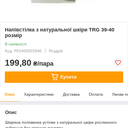
Напівстілка з натуральної шкіри TRG 39-40
розмір
В наявності
Код: P02400003940
Роздріб
199,80
₴/пара
Купити
Опис
Характеристики
Доставка
Оплата
Умови п
Опис
Шкіряна половинка устілки з натуральної шкіри рослинного
дублення без хімічних речовин.