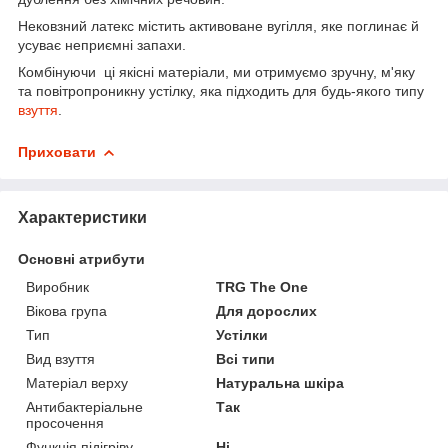
Нековзний латекс містить активоване вугілля, яке поглинає й
усуває неприємні запахи.
Комбінуючи ці якісні матеріали, ми отримуємо зручну, м'яку
та повітропроникну устілку, яка підходить для будь-якого типу
взуття
.
Приховати
Характеристики
Основні атрибути
Виробник
TRG The One
Вікова група
Для дорослих
Тип
Устілки
Вид взуття
Всі типи
Матеріал верху
Натуральна шкіра
Антибактеріальне
Так
просочення
Функція підігріву
Ні