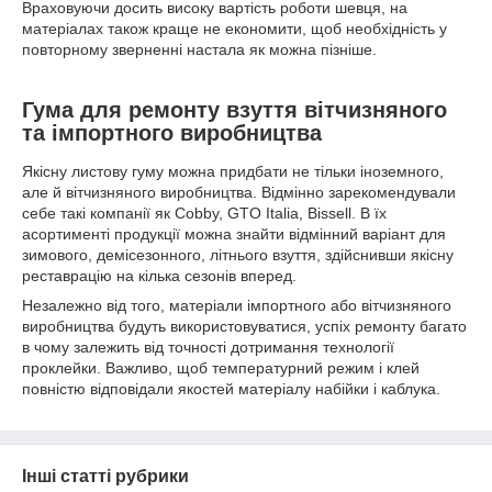
Враховуючи досить високу вартість роботи шевця, на
матеріалах також краще не економити, щоб необхідність у
повторному зверненні настала як можна пізніше.
Гума для ремонту взуття вітчизняного
та імпортного виробництва
Якісну листову гуму можна придбати не тільки іноземного,
але й вітчизняного виробництва. Відмінно зарекомендували
себе такі компанії як Cobby, GTO Italia, Bissell. В їх
асортименті продукції можна знайти відмінний варіант для
зимового, демісезонного, літнього взуття, здійснивши якісну
реставрацію на кілька сезонів вперед.
Незалежно від того, матеріали імпортного або вітчизняного
виробництва будуть використовуватися, успіх ремонту багато
в чому залежить від точності дотримання технології
проклейки. Важливо, щоб температурний режим і клей
повністю відповідали якостей матеріалу набійки і каблука.
Інші статті рубрики