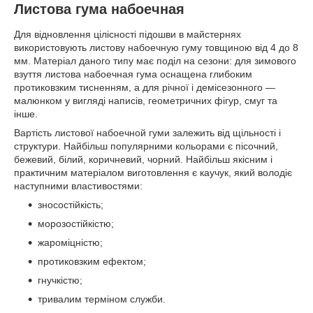
Листова гума набоечная
Для відновлення цілісності підошви в майстернях
використовують листову набоечную гуму товщиною від 4 до 8
мм. Матеріал даного типу має поділ на сезони: для зимового
взуття листова набоечная гума оснащена глибоким
протиковзким тисненням, а для річної і демісезонного —
малюнком у вигляді написів, геометричних фігур, смуг та
інше.
Вартість листової набоечной гуми залежить від щільності і
структури. Найбільш популярними кольорами є пісочний,
бежевий, білий, коричневий, чорний. Найбільш якісним і
практичним матеріалом виготовлення є каучук, який володіє
наступними властивостями:
зносостійкість;
морозостійкістю;
жароміцністю;
протиковзким ефектом;
гнучкістю;
тривалим терміном служби.