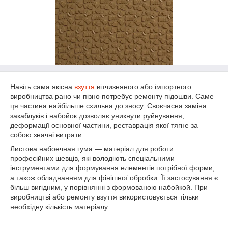
Навіть сама якісна
взуття
вітчизняного або імпортного
виробництва рано чи пізно потребує ремонту підошви. Саме
ця частина найбільше схильна до зносу. Своєчасна заміна
закаблуків і набойок дозволяє уникнути руйнування,
деформації основної частини, реставрація якої тягне за
собою значні витрати.
Листова набоечная гума — матеріал для роботи
професійних шевців, які володіють спеціальними
інструментами для формування елементів потрібної форми,
а також обладнанням для фінішної обробки. Її застосування є
більш вигідним, у порівнянні з формованою набойкой. При
виробництві або ремонту взуття використовується тільки
необхідну кількість матеріалу.