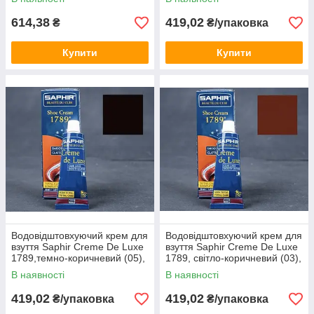
614,38
419,02
₴
₴/упаковка
Купити
Купити
Водовідштовхуючий крем для
Водовідштовхуючий крем для
взуття Saphir Creme De Luxe
взуття Saphir Creme De Luxe
1789,темно-коричневий (05),
1789, світло-коричневий (03),
50 мл
50 мл
В наявності
В наявності
419,02
419,02
₴/упаковка
₴/упаковка