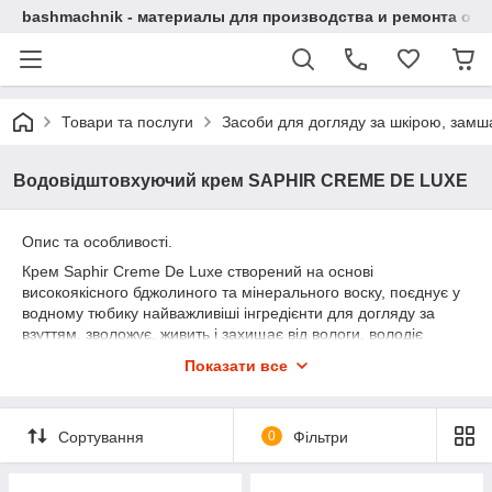
bashmachnik - материалы для производства и ремонта об
Товари та послуги
Засоби для догляду за шкірою, замша
Водовідштовхуючий крем SAPHIR CREME DE LUXE
Опис та особливості.
Крем Saphir Creme De Luxe створений на основі
високоякісного бджолиного та мінерального воску, поєднує у
водному тюбику найважливіші інгредієнти для догляду за
взуттям, зволожує, живить і захищає від вологи, володіє
відновлювальною дією, що дає змогу розкрити всі потертості
Показати все
та вигорілі кольори після чищення, а взуття знову набуває
первісного свіжого та чистого вигляду. Інновацією є введення
до складу крему SCOTCHGARD 3M®, який утворює
Сортування
0
Фільтри
невидимий бар'єр навколо виробу, захищаючи матеріал від
забруднення взуття та напоїв. Не містить силікону. Цей
продукт набагато ефективніший за засоби на основі силікону,