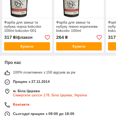
Фарба для замші та
Фарба для замші та
Фарб
нубука чорна bskcolor
нубуку темно-коричнева
нубу
100ml bskcolor-001
bskcolor 100ml
bskc
005
317
264
317
₴/флакон
₴
Купити
Купити
Про нас
100% позитивних з 150 відгуків за рік
Працює з 27.11.2014
м. Біла Церква
Сквирское шоссе 178, Біла Церква, Україна
Контакти
Сьогодні працює з 09:00 до 18:00