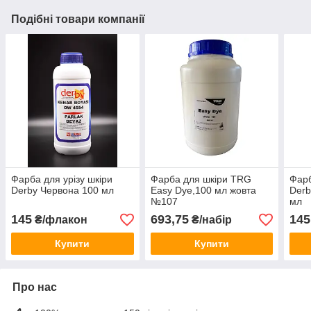
Подібні товари компанії
Фарба для урізу шкіри
Фарба для шкіри TRG
Фарб
Derby Червона 100 мл
Easy Dye,100 мл жовта
Derb
№107
мл
145
693,75
145
₴/флакон
₴/набір
Купити
Купити
Про нас