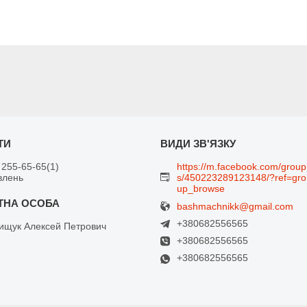
 255-65-65
1
https://m.facebook.com/group
влень
s/450223289123148/?ref=gro
up_browse
bashmachnikk@gmail.com
+380682556565
щук Алексей Петрович
+380682556565
+380682556565