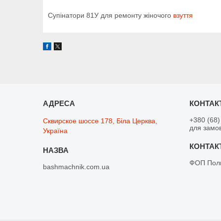
Супінатори 81У для ремонту жіночого
взуття
+380 (68)
Сквирское шоссе 178, Біла Церква,
для замо
Україна
ФОП Поли
bashmachnik.com.ua