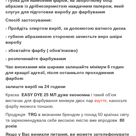
- губка для нанесення фарби, на зворотному боці
абразив із дрібнозернистою наждачним папером, який
слугує для підготовки виробу до фарбування
Спосіб застосування:
- Пройдіть спиртом виріб, за допомогою ватного диска
- губкою абразивною стороною зачистьте верх шкіри
виробу
- збовтайте фарбу ( обов'язково)
- розпочинайте фарбування
Час висихання між шарами залишайте мінімум 6 годин
для кращої адгезії, після останнього проходження
фарбою
залиште виріб на 24 години
Краска
EASY DYE 25 МЛ дуже економна
і такий об'єм
вистачає для фарбування мінімум двох пар
взуття
, наносьте
фарбу якомога тоншою.
Продукція
TRG є
визнаним брендом у понад 50 країнах світу
та зарекомендувала себе високою якістю вже впродовж
80
років
Якщо у Вас виникли питання, ви можете зателефонувати