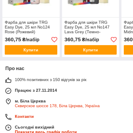
Фарба для шкіри TRG
Фарба для шкіри TRG
Фарб
Easy Dye, 25 мл No124
Easy Dye, 25 мл No147
Easy
Rose (Рожевий)
Lava Grey (Темно-
Midn
м'ясний)
360,75
360,75
360
₴/набір
₴/набір
Купити
Купити
Про нас
100% позитивних з 150 відгуків за рік
Працює з 27.11.2014
м. Біла Церква
Сквирское шоссе 178, Біла Церква, Україна
Контакти
Сьогодні вихідний
Показати весь графік роботи