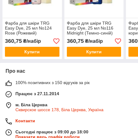
Фарба для шкіри TRG
Фарба для шкіри TRG
Фарб
Easy Dye, 25 мл No124
Easy Dye, 25 мл No116
Easy
Rose (Рожевий)
Midnight (Темно-синій)
кори
360,75
360,75
360
₴/набір
₴/набір
Купити
Купити
Про нас
100% позитивних з 150 відгуків за рік
Працює з 27.11.2014
м. Біла Церква
Сквирское шоссе 178, Біла Церква, Україна
Контакти
Сьогодні працює з 09:00 до 18:00
Показати весь графік роботи