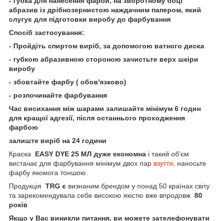
- губка для нанесення фарби, на зворотному боці
абразив із дрібнозернистою наждачним папером, який
слугує для підготовки виробу до фарбування
Спосіб застосування:
- Пройдіть спиртом виріб, за допомогою ватного диска
- губкою абразивною стороною зачистьте верх шкіри
виробу
- збовтайте фарбу ( обов'язково)
- розпочинайте фарбування
Час висихання між шарами залишайте мінімум 6 годин
для кращої адгезії, після останнього проходження
фарбою
залиште виріб на 24 години
Краска
EASY DYE 25 МЛ дуже економна
і такий об'єм
вистачає для фарбування мінімум двох пар
взуття
, наносьте
фарбу якомога тоншою.
Продукція
TRG є
визнаним брендом у понад 50 країнах світу
та зарекомендувала себе високою якістю вже впродовж
80
років
Якщо у Вас виникли питання, ви можете зателефонувати