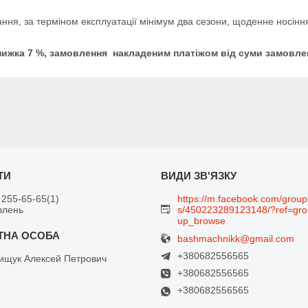
рання, за терміном експлуатації мінімум два сезони, щоденне носін
 знижка 7 %, замовлення накладеним платіжом від суми замовле
 255-65-65
1
https://m.facebook.com/group
влень
s/450223289123148/?ref=gro
up_browse
bashmachnikk@gmail.com
+380682556565
щук Алексей Петрович
+380682556565
+380682556565