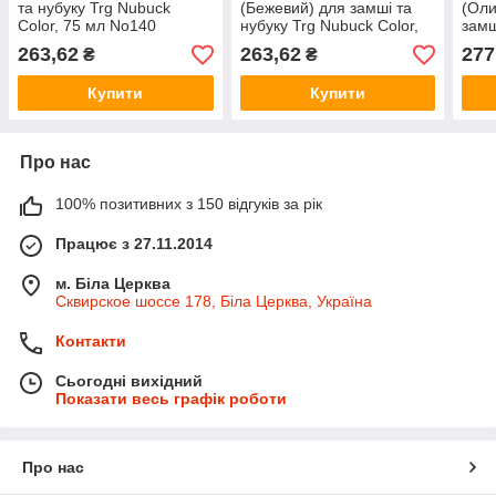
та нубуку Trg Nubuck
(Бежевий) для замші та
(Оли
Color, 75 мл No140
нубуку Trg Nubuck Color,
замш
75 мл No130
Nubu
263,62
263,62
277
₴
₴
No1
Купити
Купити
Про нас
100% позитивних з 150 відгуків за рік
Працює з 27.11.2014
м. Біла Церква
Сквирское шоссе 178, Біла Церква, Україна
Контакти
Сьогодні вихідний
Показати весь графік роботи
Про нас