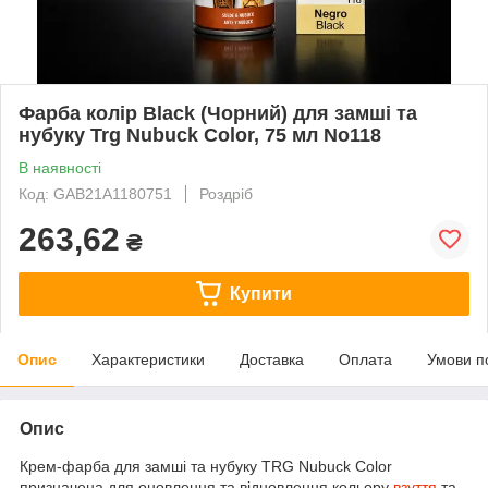
Фарба колір Black (Чорний) для замші та
нубуку Trg Nubuck Color, 75 мл No118
В наявності
Код: GAB21A1180751
Роздріб
263,62
₴
Купити
Опис
Характеристики
Доставка
Оплата
Умови п
Опис
Крем-фарба для замші та нубуку TRG Nubuck Color
призначена для оновлення та відновлення кольору
взуття
та