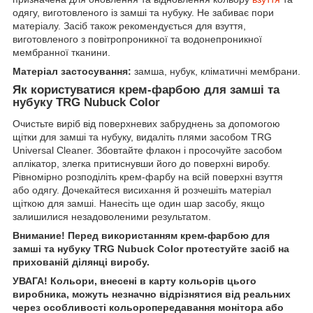
одягу, виготовленого із замші та нубуку. Не забиває пори
матеріалу. Засіб також рекомендується для взуття,
виготовленого з повітропроникної та водонепроникної
мембранної тканини.
Матеріал застосування:
замша, нубук, кліматичні мембрани.
Як користуватися крем-фарбою для замші та
нубуку TRG Nubuck Color
Очистьте виріб від поверхневих забруднень за допомогою
щітки для замші та нубуку, видаліть плями засобом TRG
Universal Cleaner. Збовтайте флакон і просочуйте засобом
аплікатор, злегка притиснувши його до поверхні виробу.
Рівномірно розподіліть крем-фарбу на всій поверхні взуття
або одягу. Дочекайтеся висихання й розчешіть матеріал
щіткою для замші. Нанесіть ще один шар засобу, якщо
залишилися незадоволеними результатом.
Внимание! Перед використанням крем-фарбою для
замші та нубуку TRG Nubuck Color протестуйте засіб на
прихованій ділянці виробу.
УВАГА! Кольори, внесені в карту кольорів цього
виробника, можуть незначно відрізнятися від реальних
через особливості кольоропередавання монітора або