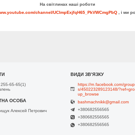
На світлинах наші роботи
/www.youtube.com/channel/UClmpExjfqH65_PkVWCmgPbQ
, і ми р
 255-65-65
1
https://m.facebook.com/group
влень
s/450223289123148/?ref=gro
up_browse
bashmachnikk@gmail.com
+380682556565
щук Алексей Петрович
+380682556565
+380682556565