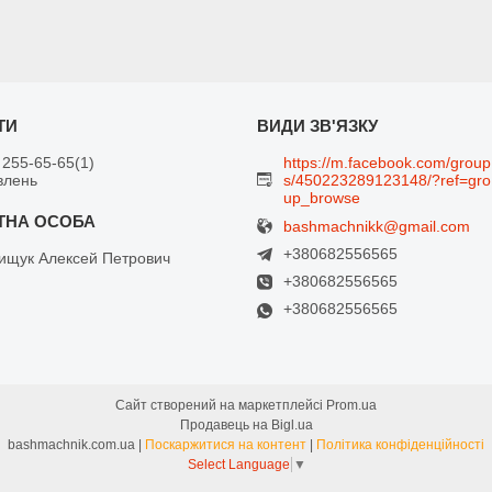
 255-65-65
1
https://m.facebook.com/group
влень
s/450223289123148/?ref=gro
up_browse
bashmachnikk@gmail.com
+380682556565
щук Алексей Петрович
+380682556565
+380682556565
Сайт створений на маркетплейсі
Prom.ua
Продавець на Bigl.ua
bashmachnik.com.ua |
Поскаржитися на контент
|
Політика конфіденційності
Select Language
▼