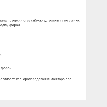
вана поверхня стає стійкою до вологи та не змінює
поділу фарби.
и.
р фарби.
 особливості кольоропередавання монітора або