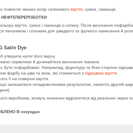
бо повністю змінює колір сатинового
взуття
, сумок, гаманців
ОВ НЕФТЕПЕРЕРОБОТКИ
льору взуття, сумок і гаманців із сатину. Після висихання пофарбо
ься пензликом і спонжем для швидкого та зручного нанесення й роз
 Satin Dye
б утворити натяг його верху.
уттєвою серветкою й дочекайтеся висихання тканини.
ь бути пофарбовані. Наприклад, фурнітуру та бічні сторони підошв
ком фарбу на шви та зони, які стикаються з
підошвою взуття
.
іть її на поверхні взуття.
 якщо залишилися незадоволеними результатом, нанесіть другий ша
дини).
цього виробника, можуть незначно відрізнятися від реальних через
БЛЕНО В секундах