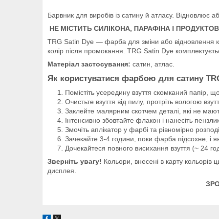
Барвник для виробів із сатину й атласу. Відновлює а
НЕ МІСТИТЬ СИЛІКОНА, ПАРАФІНА І ПРОДУКТ
TRG Satin Dye — фарба для зміни або відновлення ко
колір після промокання. TRG Satin Dye комплектуєт
Матеріал застосування:
сатин, атлас.
Як користуватися фарбою для сатину TRG
Помістіть усередину взуття скомканий папір, що
Очистьте взуття від пилу, протріть вологою вз
Заклейте малярним скотчем деталі, які не мают
Інтенсивно збовтайте флакон і нанесіть пензли
Змочіть аплікатор у фарбі та рівномірно розподіл
Зачекайте 3-4 години, поки фарба підсохне, і
Дочекайтеся повного висихання взуття (~ 24 го
Зверніть увагу!
Кольори, внесені в карту кольорів 
дисплея.
ЗРО