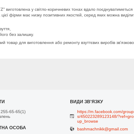
TZ" виготовлена у світло-коричневих тонах вдало поєднуватиметьс
 цієї фірми має низку позитивних якостей, серед яких можна виділи
зуття,
його без залишку.
ший товар для виготовлення або ремонту взуттєвих виробів зв'язков
 255-65-65
1
https://m.facebook.com/group
влень
s/450223289123148/?ref=gro
up_browse
bashmachnikk@gmail.com