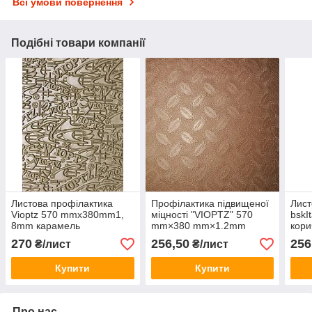
Всі умови повернення
Подібні товари компанії
Листова профілактика
Профілактика підвищеної
Лист
Vioptz 570 mmx380mm1,
міцності "VIOPTZ" 570
bskI
8mm карамель
mm×380 mm×1.2mm
кори
світло-коричневий
270
256,50
256
₴/лист
₴/лист
Купити
Купити
Про нас