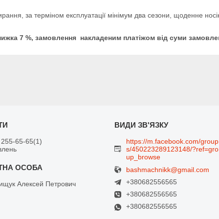
стирання, за терміном експлуатації мінімум два сезони, щоденне но
 знижка 7 %, замовлення накладеним платіжом від суми замовле
 255-65-65
1
https://m.facebook.com/group
влень
s/450223289123148/?ref=gro
up_browse
bashmachnikk@gmail.com
+380682556565
щук Алексей Петрович
+380682556565
+380682556565