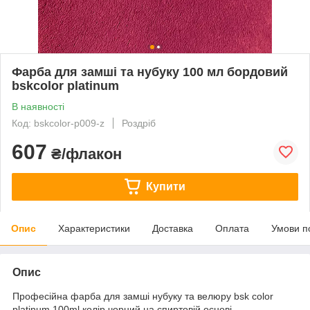
Фарба для замші та нубуку 100 мл бордовий
bskcolor platinum
В наявності
Код: bskcolor-p009-z
Роздріб
607
₴/флакон
Купити
Опис
Характеристики
Доставка
Оплата
Умови п
Опис
Професійна фарба для замші нубуку та велюру bsk color
platinum 100ml колір чорний на спиртовій основі.