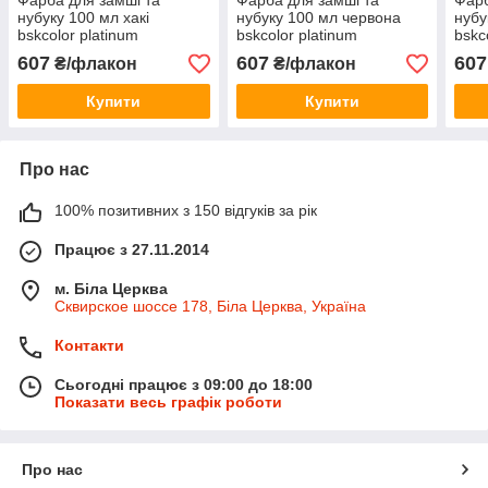
Фарба для замші та
Фарба для замші та
Фарб
нубуку 100 мл хакі
нубуку 100 мл червона
нубу
bskcolor platinum
bskcolor platinum
bskc
607
607
607
₴/флакон
₴/флакон
Купити
Купити
Про нас
100% позитивних з 150 відгуків за рік
Працює з 27.11.2014
м. Біла Церква
Сквирское шоссе 178, Біла Церква, Україна
Контакти
Сьогодні працює з 09:00 до 18:00
Показати весь графік роботи
Про нас