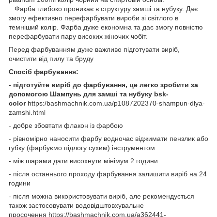
Фарба глибоко проникає в структуру замші та нубуку. Дає
змогу ефективно перефарбувати вироби зі світлого в
темніший колір. Фарба дуже економна та дає змогу повністю
перефарбувати пару високих жіночих чобіт.
Перед фарбуванням дуже важливо підготувати виріб,
очистити від пилу та бруду
Спосіб фарбування:
- підготуйте виріб до фарбування, це легко зробити за
допомогою Шампунь для замші та нубуку bsk-
color
https:/bashmachnik.com.ua/p1087202370-shampun-dlya-
zamshi.html
- добре збовтати флакон із фарбою
- рівномірно наносити фарбу водночас віджимати пензлик або
губку (фарбуємо підлогу сухим) інструментом
- між шарами дати висохнути мінімум 2 години
- після останнього проходу фарбування залишити виріб на 24
години
- після можна використовувати виріб, але рекомендується
також застосовувати водовідштовхувальне
просочення https://bashmachnik.com.ua/a362441-