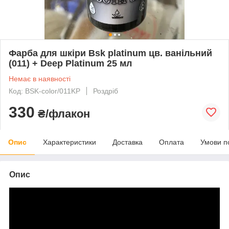
Фарба для шкіри Bsk platinum цв. ванільний
(011) + Deep Platinum 25 мл
Немає в наявності
Код: BSK-color/011KP
Роздріб
330
₴/флакон
Опис
Характеристики
Доставка
Оплата
Умови п
Опис