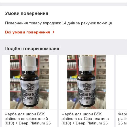
Умови повернення
Повернення товару впродовж 14 днів за рахунок покупця
Всі умови повернення
Подібні товари компанії
Фарба для шкіри BSK
Фарба для шкіри BSK
Фарб
platinum цв.фіолетовий
platinum кв. Сіра-платина
plat
(019) + Deep Platinum 25
(018) + Deep Platinum 25
25 м