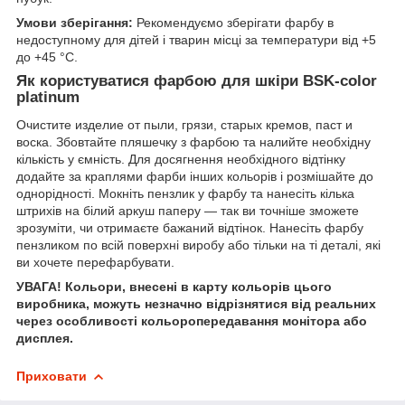
Умови зберігання:
Рекомендуємо зберігати фарбу в
недоступному для дітей і тварин місці за температури від +5
до +45 °C.
Як користуватися фарбою для шкіри BSK-color
platinum
Очистите изделие от пыли, грязи, старых кремов, паст и
воска. Збовтайте пляшечку з фарбою та налийте необхідну
кількість у ємність. Для досягнення необхідного відтінку
додайте за краплями фарби інших кольорів і розмішайте до
однорідності. Мокніть пензлик у фарбу та нанесіть кілька
штрихів на білий аркуш паперу — так ви точніше зможете
зрозуміти, чи отримаєте бажаний відтінок. Нанесіть фарбу
пензликом по всій поверхні виробу або тільки на ті деталі, які
ви хочете перефарбувати.
УВАГА! Кольори, внесені в карту кольорів цього
виробника, можуть незначно відрізнятися від реальних
через особливості кольоропередавання монітора або
дисплея.
Приховати