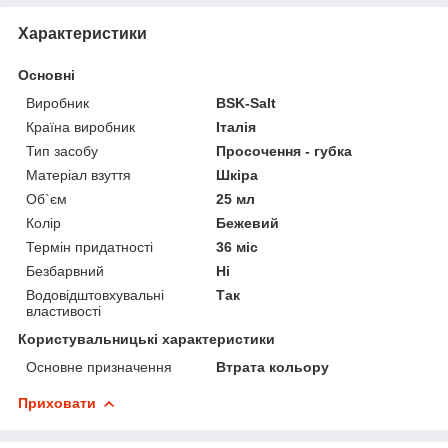
Характеристики
Основні
Виробник
BSK-Salt
Країна виробник
Італія
Тип засобу
Просочення - губка
Матеріал взуття
Шкіра
Об`єм
25 мл
Колір
Бежевий
Термін придатності
36 міс
Безбарвний
Ні
Водовідштовхувальні
Так
властивості
Користувальницькі характеристики
Основне призначення
Втрата кольору
Приховати