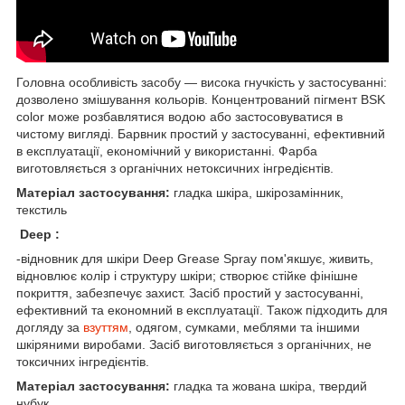
Головна особливість засобу — висока гнучкість у застосуванні:
дозволено змішування кольорів. Концентрований пігмент BSK
color може розбавлятися водою або застосовуватися в
чистому вигляді. Барвник простий у застосуванні, ефективний
в експлуатації, економічний у використанні. Фарба
виготовляється з органічних нетоксичних інгредієнтів.
Матеріал застосування:
гладка шкіра, шкірозамінник,
текстиль
Deep :
-відновник для шкіри Deep Grease Spray пом'якшує, живить,
відновлює колір і структуру шкіри; створює стійке фінішне
покриття, забезпечує захист. Засіб простий у застосуванні,
ефективний та економний в експлуатації. Також підходить для
догляду за
взуттям
, одягом, сумками, меблями та іншими
шкіряними виробами. Засіб виготовляється з органічних, не
токсичних інгредієнтів.
Матеріал застосування:
гладка та жована шкіра, твердий
нубук.