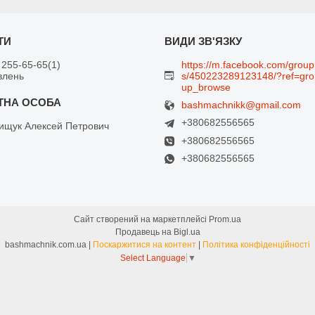
 255-65-65
1
https://m.facebook.com/group
влень
s/450223289123148/?ref=gro
up_browse
bashmachnikk@gmail.com
+380682556565
щук Алексей Петрович
+380682556565
+380682556565
Сайт створений на маркетплейсі
Prom.ua
Продавець на Bigl.ua
bashmachnik.com.ua |
Поскаржитися на контент
|
Політика конфіденційності
Select Language
▼