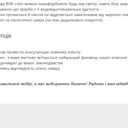
 від BSK color можна перефарбувати будь-яку світлу, навіть білу шк
ванні цієї фарби є її водовідштовхувальна здатність.
е тріскається й ніколи не відділяється шматочками від шкіряної пов
ї та синтетичної шкіри (не має додаткового покриття).
пців
ві провести консультацію кожному клієнту.
, з вами миттєво зв'язується найкращий фахівець нашої компанії
дповідно до вимог законодавства.
овну відповідність опису товару.
авильний вибір, а нас вибирають багато! Радимо і вам відв