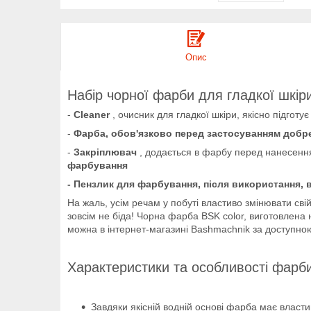
Опис
Набір чорної фарби для гладкої шкір
-
Cleaner
, очисник для гладкої шкіри, якісно підго
-
Фарба, обов'язково перед застосуванням добр
-
Закріплювач
, додається в фарбу перед нанесен
фарбування
- Пензлик для фарбування, після використання, 
На жаль, усім речам у побуті властиво змінювати сві
зовсім не біда! Чорна фарба BSK color, виготовлен
можна в інтернет-магазині Bashmachnik за доступно
Характеристики та особливості фарб
Завдяки якісній водній основі фарба має влас