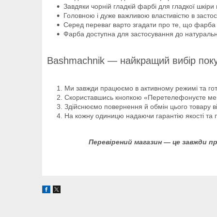
Завдяки чорній гладкій фарбі для гладкої шкіри
Головною і дуже важливою властивістю в застосу
Серед переваг варто згадати про те, що фарба н
Фарба доступна для застосування до натурально
Bashmachnik — найкращий вибір поку
Ми завжди працюємо в активному режимі та гото
Скориставшись кнопкою «Перетелефонуєте мені»
Здійснюємо повернення й обмін цього товару ві
На кожну одиницю надаючи гарантію якості та п
Перевірений магазин — це завжди пр