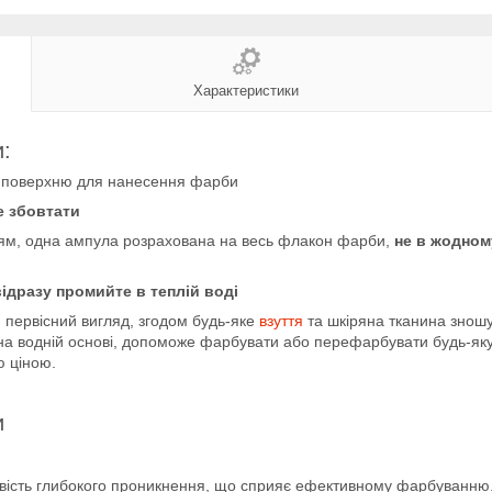
Характеристики
и:
тує поверхню для нанесення фарби
е збовтати
ням, одна ампула розрахована на весь флакон фарби,
не в жодном
відразу промийте в теплій воді
й первісний вигляд, згодом будь-яке
взуття
та шкіряна тканина зношу
а на водній основі, допоможе фарбувати або перефарбувати будь-я
ю ціною.
и
тивість глибокого проникнення, що сприяє ефективному фарбуванню