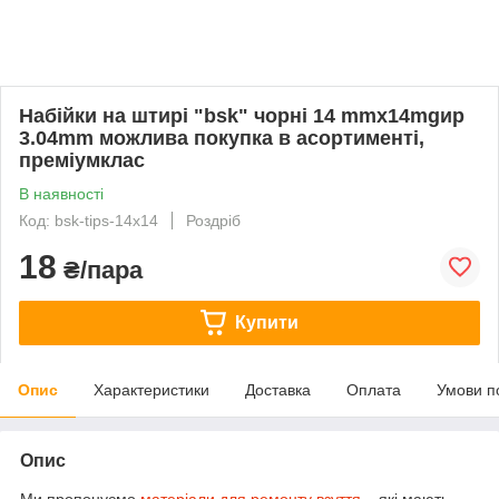
Набійки на штирі "bsk" чорні 14 mmx14mgир
3.04mm можлива покупка в асортименті,
преміумклас
В наявності
Код: bsk-tips-14x14
Роздріб
18
₴/пара
Купити
Опис
Характеристики
Доставка
Оплата
Умови п
Опис
Ми пропонуємо
матеріали для ремонту взуття
, , які мають