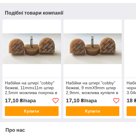
Подібні товари компанії
Набійки на штирі "cobby"
Набійки на штирі "cobby"
Набі
бежеві, 11mmx11m штир
бежеві, 9 mmX9mm штир
чор
2,5mm можлива покупка в
2,9mm, можлива купівля в
3.04
асортименті, преміумклас
асортименті
в ас
17,10
17,10
18
₴/пара
₴/пара
₴
прем
Купити
Купити
Про нас