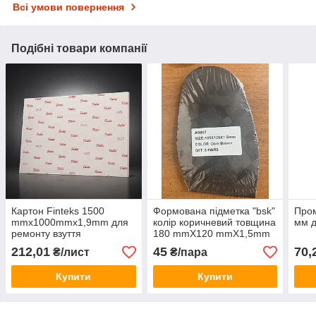
Всі умови повернення
Подібні товари компанії
Картон Finteks 1500
Формована підметка "bsk"
Пром
mmx1000mmx1,9mm для
колір коричневий товщина
мм д
ремонту взуття
180 mmX120 mmX1,5mm
212,01
45
70,
₴/лист
₴/пара
Купити
Купити