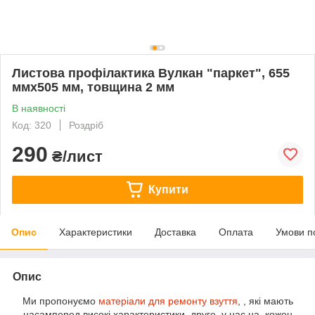
Листова профілактика Вулкан "паркет", 655
ммх505 мм, товщина 2 мм
В наявності
Код: 320
Роздріб
290
₴/лист
Купити
Опис
Характеристики
Доставка
Оплата
Умови п
Опис
Ми пропонуємо
матеріали для ремонту взуття
, , які мають
насамперед високі характеристики, друге, у нас на кожен