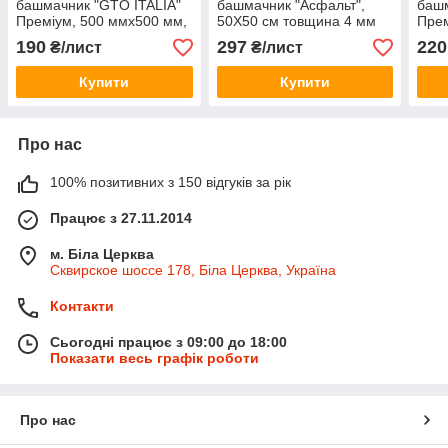
башмачник "GTO ITALIA"
башмачник "Асфальт",
башм
Преміум, 500 ммх500 мм,
50Х50 см товщина 4 мм
Прем
товщина 2 мм
жорстка
тов
190
297
220
₴/лист
₴/лист
Купити
Купити
Про нас
100% позитивних з 150 відгуків за рік
Працює з 27.11.2014
м. Біла Церква
Сквирское шоссе 178, Біла Церква, Україна
Контакти
Сьогодні працює з 09:00 до 18:00
Показати весь графік роботи
Про нас