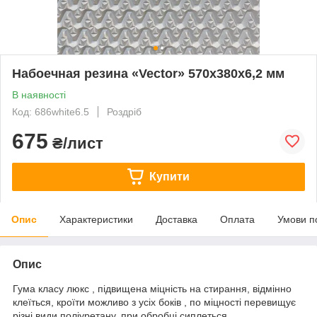
Набоечная резина «Vector» 570x380x6,2 мм
В наявності
Код: 686white6.5
Роздріб
675
₴/лист
Купити
Опис
Характеристики
Доставка
Оплата
Умови п
Опис
Гума класу люкс , підвищена міцність на стирання, відмінно
клеїться, кроїти можливо з усіх боків , по міцності перевищує
різні види поліуретану, при обробці сиплеться