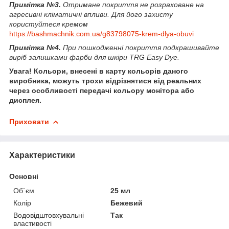
Примітка №3.
Отримане покриття не розраховане на
агресивні кліматичні впливи. Для його захисту
користуйтеся кремом
https://bashmachnik.com.ua/g83798075-krem-dlya-obuvi
Примітка №4.
При пошкодженні покриття подкрашивайте
виріб залишками фарби для шкіри TRG Easy Dye.
Увага! Кольори, внесені в карту кольорів даного
виробника, можуть трохи відрізнятися від реальних
через особливості передачі кольору монітора або
дисплея.
Приховати
Характеристики
Основні
Об`єм
25 мл
Колір
Бежевий
Водовідштовхувальні
Так
властивості