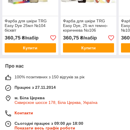
Фарба для шкіри TRG
Фарба для шкіри TRG
Фарб
Easy Dye 25мл №104
Easy Dye, 25 мл темно-
Easy
бісквіт
коричнева No106
№10
360,75
360,75
360
₴/набір
₴/набір
Купити
Купити
Про нас
100% позитивних з 150 відгуків за рік
Працює з 27.11.2014
м. Біла Церква
Сквирское шоссе 178, Біла Церква, Україна
Контакти
Сьогодні працює з 09:00 до 18:00
Показати весь графік роботи