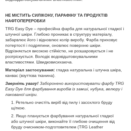
НЕ МІСТИТЬ СИЛІКОНУ, ПАРАФІНУ ТА ПРОДУКТІВ
НАФТОПЕРЕРОБКИ
TRG Easy Dye – професійна фарба для натуральної гладкої і
штучної шкіри. Глибоко проникає в структуру матеріалу,
забарвлює його і відновлює колір виробу. Фарба приховує
потертості і подряпини, оновлює поверхню шкіри.
Відрізняється високою стійкістю, не розшаровується і не
розтріскується. Володіє водовідштовхувальними
властивостями. Швидковисихаюча.
Матеріал застосування:
гладка натуральна і штучна шкіра,
канвас (взуттєва тканина).
Зверніть увагу!
Заборонено використовувати фарбу TRG
Easy Dye для фарбування виробів із замші, нубука, велюру і
лакованої шкіри.
Ретельно очистіть виріб від пилу і засохлого бруду
щіткою.
Якщо планується фарбування натуральної гладкої
або штучної шкіри, виконайте її глибоке очищення від
бруду очисником-подготовителем (TRG Leather