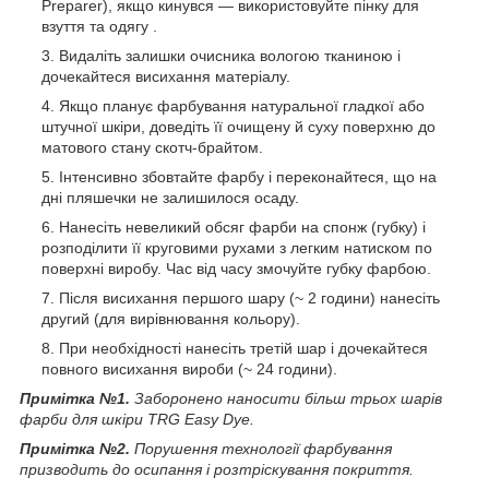
Preparer), якщо кинувся — використовуйте пінку для
взуття та одягу .
Видаліть залишки очисника вологою тканиною і
дочекайтеся висихання матеріалу.
Якщо планує фарбування натуральної гладкої або
штучної шкіри, доведіть її очищену й суху поверхню до
матового стану скотч-брайтом.
Інтенсивно збовтайте фарбу і переконайтеся, що на
дні пляшечки не залишилося осаду.
Нанесіть невеликий обсяг фарби на спонж (губку) і
розподілити її круговими рухами з легким натиском по
поверхні виробу. Час від часу змочуйте губку фарбою.
Після висихання першого шару (~ 2 години) нанесіть
другий (для вирівнювання кольору).
При необхідності нанесіть третій шар і дочекайтеся
повного висихання вироби (~ 24 години).
Примітка №1.
Заборонено наносити більш трьох шарів
фарби для шкіри TRG Easy Dye.
Примітка №2.
Порушення технології фарбування
призводить до осипання і розтріскування покриття.