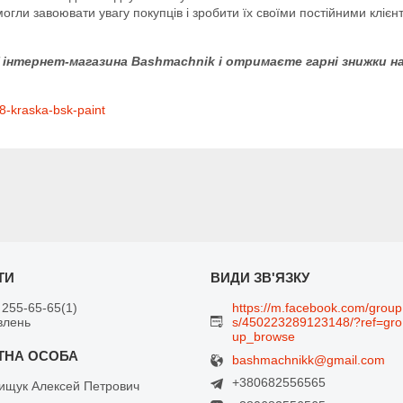
могли завоювати увагу покупців і зробити їх своїми постійними клієн
інтернет-магазина Bashmachnik і отримаєте гарні знижки на
-kraska-bsk-paint
 255-65-65
1
https://m.facebook.com/group
влень
s/450223289123148/?ref=gro
up_browse
bashmachnikk@gmail.com
+380682556565
щук Алексей Петрович