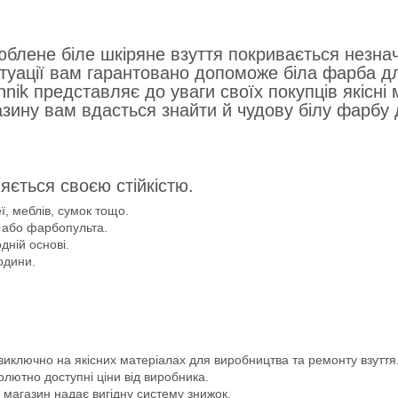
юблене біле шкіряне взуття покривається незн
туації вам гарантовано допоможе біла фарба дл
nik представляє до уваги своїх покупців якісні
азину вам вдасться знайти й чудову білу фарбу 
яється своєю стійкістю.
ї, меблів, сумок тощо.
 або фарбопульта.
дній основі.
одини.
виключно на якісних матеріалах для виробництва та ремонту взуття
олютно доступні ціни від виробника.
 магазин надає вигідну систему знижок.