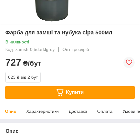
Фарба для замші та нубука сіра 500мл
В наявності
Код: zamsh-0,5darklgrey
Опт і роздріб
727
₴/бут
623 ₴
від 2 бут
Купити
Опис
Характеристики
Доставка
Оплата
Умови п
Опис