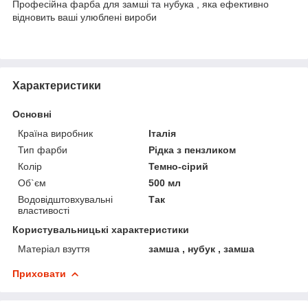
Професійна фарба для замші та нубука , яка ефективно
відновить ваші улюблені вироби
Характеристики
Основні
Країна виробник
Італія
Тип фарби
Рідка з пензликом
Колір
Темно-сірий
Об`єм
500 мл
Водовідштовхувальні
Так
властивості
Користувальницькі характеристики
Матеріал взуття
замша , нубук , замша
Приховати