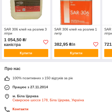
SAR 306 клей на розлив 3
SAR 306 клей на розлив 1
SAR 
літри
литр
літр
1 054,50
₴/
382,95
721
₴/л
каністра
Купити
Купити
Про нас
100% позитивних з 150 відгуків за рік
Працює з 27.11.2014
м. Біла Церква
Сквирское шоссе 178, Біла Церква, Україна
Контакти