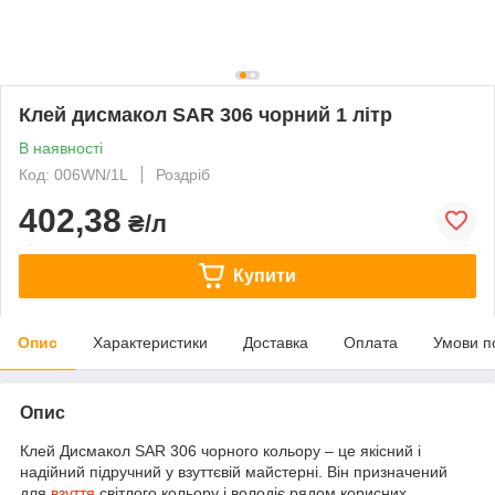
Клей дисмакол SAR 306 чорний 1 літр
В наявності
Код: 006WN/1L
Роздріб
402,38
₴/л
Купити
Опис
Характеристики
Доставка
Оплата
Умови п
Опис
Клей Дисмакол SAR 306 чорного кольору – це якісний і
надійний підручний у взуттєвій майстерні. Він призначений
для
взуття
світлого кольору і володіє рядом корисних