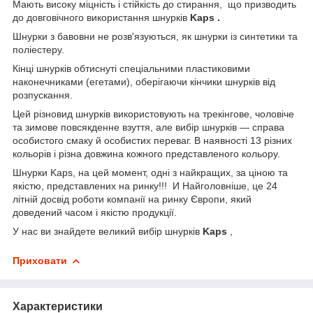
Мають високу міцність і стійкість до стирання, що призводить
до довговічного використання шнурків
Kaps .
Шнурки з бавовни не розв'язуються, як шнурки із синтетики та
поліестеру.
Кінці шнурків обтиснуті спеціальними пластиковими
наконечниками (егетами), оберігаючи кінчики шнурків від
розпускання.
Цей різновид шнурків використовують на трекінгове, чоловіче
та зимове повсякденне взуття, але вибір шнурків — справа
особистого смаку й особистих переваг. В наявності 13 різних
кольорів і різна довжина кожного представленого кольору.
Шнурки Kaps, на цей момент, одні з найкращих, за ціною та
якістю, представлених на ринку!!! И Найголовніше, це 24
літній досвід роботи компанії на ринку Європи, який
доведений часом і якістю продукції.
У нас ви знайдете великий вибір шнурків
Kaps
,
Приховати
Характеристики