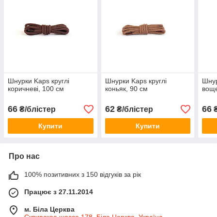
Шнурки Kaps круглі
Шнурки Kaps круглі
Шнур
коричневі, 100 см
коньяк, 90 см
воще
66
62
66
₴/блістер
₴/блістер
₴
Купити
Купити
Про нас
100% позитивних з 150 відгуків за рік
Працює з 27.11.2014
м. Біла Церква