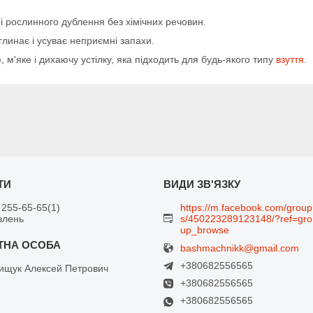
і рослинного дублення без хімічних речовин.
глинає і усуває неприємні запахи.
 м'яке і дихаючу устілку, яка підходить для будь-якого типу
взуття
.
 255-65-65
1
https://m.facebook.com/group
влень
s/450223289123148/?ref=gro
up_browse
bashmachnikk@gmail.com
+380682556565
щук Алексей Петрович
+380682556565
+380682556565