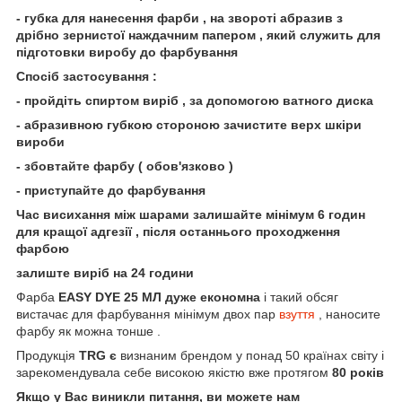
- губка для нанесення фарби , на звороті абразив з
дрібно зернистої наждачним папером , який служить для
підготовки виробу до фарбування
Спосіб застосування :
- пройдіть спиртом виріб , за допомогою ватного диска
- абразивною губкою стороною зачистите верх шкіри
вироби
- збовтайте фарбу ( обов'язково )
- приступайте до фарбування
Час висихання між шарами залишайте мінімум 6 годин
для кращої адгезії , після останнього проходження
фарбою
залиште виріб на 24 години
Фарба
EASY DYE 25 МЛ дуже економна
і такий обсяг
вистачає для фарбування мінімум двох пар
взуття
, наносите
фарбу як можна тонше .
Продукція
TRG є
визнаним брендом у понад 50 країнах світу і
зарекомендувала себе високою якістю вже протягом
80 років
Якщо у Вас виникли питання, ви можете нам