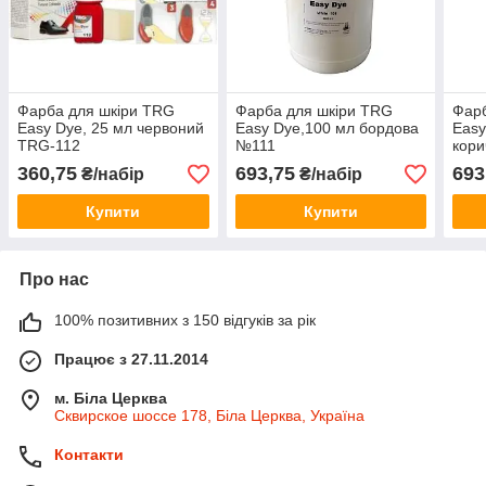
Фарба для шкіри TRG
Фарба для шкіри TRG
Фарб
Easy Dye, 25 мл червоний
Easy Dye,100 мл бордова
Easy
TRG-112
№111
кор
360,75
693,75
693
₴/набір
₴/набір
Купити
Купити
Про нас
100% позитивних з 150 відгуків за рік
Працює з 27.11.2014
м. Біла Церква
Сквирское шоссе 178, Біла Церква, Україна
Контакти