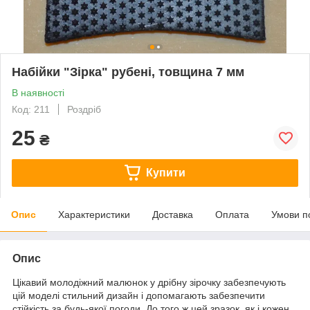
Набійки "Зірка" рубені, товщина 7 мм
В наявності
Код: 211
Роздріб
25
₴
Купити
Опис
Характеристики
Доставка
Оплата
Умови п
Опис
Цікавий молодіжний малюнок у дрібну зірочку забезпечують
цій моделі стильний дизайн і допомагають забезпечити
стійкість за будь-якої погоди. До того ж цей зразок, як і кожен