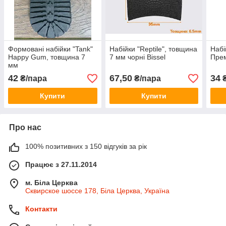
Формовані набійки "Tank"
Набійки "Reptile", товщина
Набі
Happy Gum, товщина 7
7 мм чорні Bissel
Прем
мм
42
67,50
34
₴/пара
₴/пара
₴
Купити
Купити
Про нас
100% позитивних з 150 відгуків за рік
Працює з 27.11.2014
м. Біла Церква
Сквирское шоссе 178, Біла Церква, Україна
Контакти