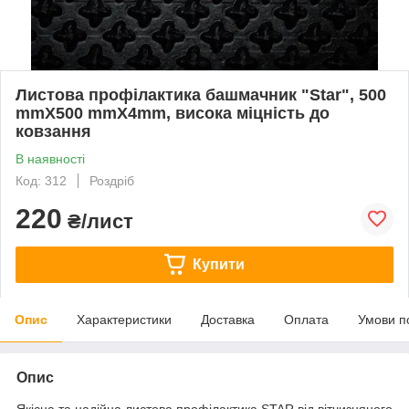
Листова профілактика башмачник "Star", 500
mmX500 mmX4mm, висока міцність до
ковзання
В наявності
Код: 312
Роздріб
220
₴/лист
Купити
Опис
Характеристики
Доставка
Оплата
Умови п
Опис
Якісна та надійна листова профілактика STAR від вітчизняного