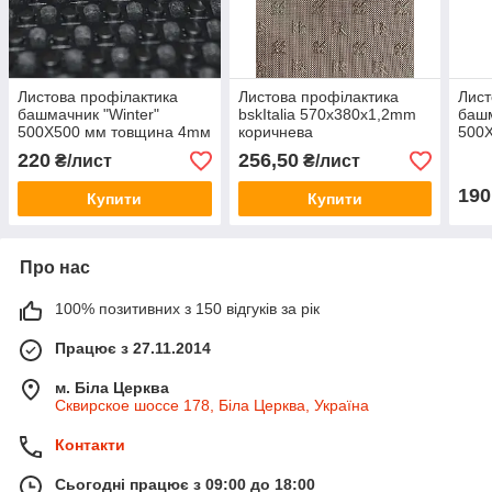
Листова профілактика
Листова профілактика
Лист
башмачник "Winter"
bskItalia 570x380x1,2mm
башм
500X500 мм товщина 4mм
коричнева
500
висока міцність до
2.5m
220
256,50
₴/лист
₴/лист
стирання
стир
190
Купити
Купити
Про нас
100% позитивних з 150 відгуків за рік
Працює з 27.11.2014
м. Біла Церква
Сквирское шоссе 178, Біла Церква, Україна
Контакти
Сьогодні працює з 09:00 до 18:00