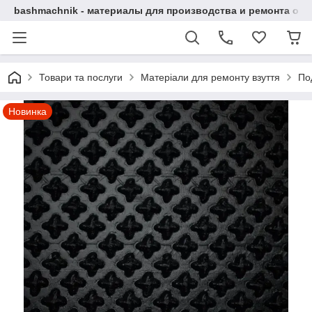
bashmachnik - материалы для производства и ремонта об
Товари та послуги
Матеріали для ремонту взуття
По
Новинка