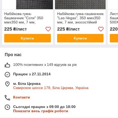
Набійкова гума-
Набійкова гума-гашмачник
Лист
башмачник "Соти" 350
"Las-Vegas", 350 ммх350
башм
ммх350 мм, 7 мм,
мм, 7 мм, зносостійкий
500
зносостійкий каучук
каучук
висо
225
225
220
₴/лист
₴/лист
стир
Купити
Купити
Про нас
100% позитивних з 149 відгуків за рік
Працює з 27.11.2014
м. Біла Церква
Сквирское шоссе 178, Біла Церква, Україна
Контакти
Сьогодні працює з 09:00 до 18:00
Показати весь графік роботи