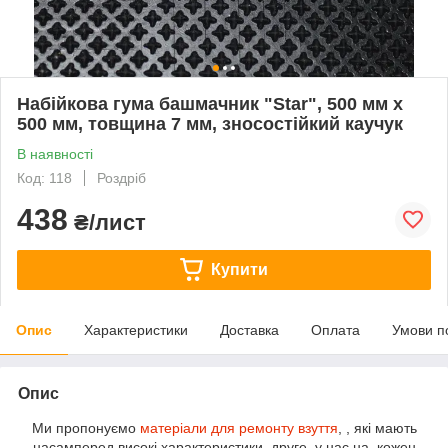
Набійкова гума башмачник "Star", 500 мм х
500 мм, товщина 7 мм, зносостійкий каучук
В наявності
Код: 118
Роздріб
438
₴/лист
Купити
Опис
Характеристики
Доставка
Оплата
Умови п
Опис
Ми пропонуємо
матеріали для ремонту взуття
, , які мають
насамперед високі характеристики, друге, у нас на кожен