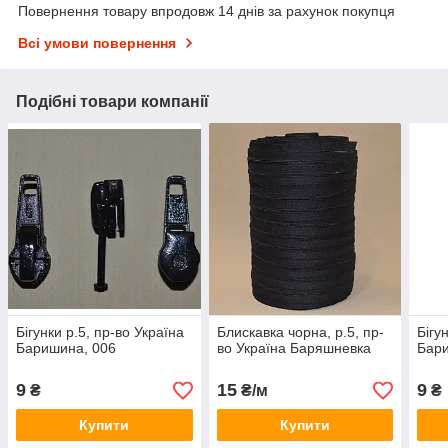
Повернення товару впродовж 14 днів за рахунок покупця
Всі умови повернення
Подібні товари компанії
Бігунки р.5, пр-во Україна
Блискавка чорна, р.5, пр-
Бігу
Баришина, 006
во Україна Баряшневка
Бари
9
15
9
₴
₴/м
₴
Купити
Купити