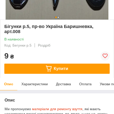
Бігунки р.5, пр-во Україна Баришневка,
арт.008
В наявності
Код: Бегунки р.5
Роздріб
9
₴
Купити
Опис
Характеристики
Доставка
Оплата
Умови п
Опис
Ми пропонуємо
матеріали для ремонту взуття
, які мають
насамперед високі характеристики, по-друге, у нас на кожен