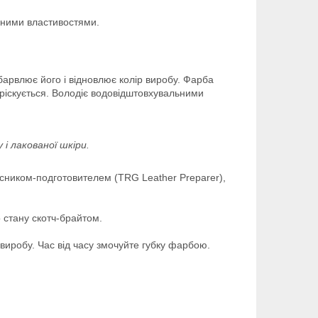
льними властивостями.
барвлює його і відновлює колір виробу. Фарба
тріскується. Володіє водовідштовхувальними
і лакованої шкіри.
исником-подготовителем (TRG Leather Preparer),
 стану скотч-брайтом.
 виробу. Час від часу змочуйте губку фарбою.