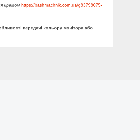
еся кремом
https://bashmachnik.com.ua/g83798075-
собливості передачі кольору монітора або