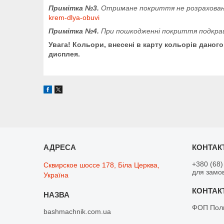
Примітка №3.
Отримане покриття не розраховане
krem-dlya-obuvi
Примітка №4.
При пошкодженні покриття подкраш
Увага! Кольори, внесені в карту кольорів даног
дисплея.
+380 (68)
Сквирское шоссе 178, Біла Церква,
для замо
Україна
ФОП Поли
bashmachnik.com.ua