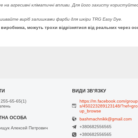
 на агресивні кліматичні впливи. Для його захисту користуйт
ивайте виріб залишками фарби для шкіри TRG Easy Dye.
о виробника, можуть трохи відрізнятися від реальних через о
 255-65-65
1
https://m.facebook.com/group
влень
s/450223289123148/?ref=gro
up_browse
bashmachnikk@gmail.com
+380682556565
щук Алексей Петрович
+380682556565