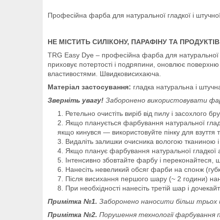
Професійна фарба для натуральної гладкої і штучної
НЕ МІСТИТЬ СИЛІКОНУ, ПАРАФІНУ ТА ПРОДУКТ
TRG Easy Dye – професійна фарба для натуральної гл
приховує потертості і подряпини, оновлює поверхню ш
властивостями. Швидковисихаюча.
Матеріал застосування:
гладка натуральна і штучна
Зверніть увагу!
Заборонено використовувати фарбу
Ретельно очистіть виріб від пилу і засохлого бр
Якщо планується фарбування натуральної гладк
якщо кинувся — використовуйте пінку для взуття т
Видаліть залишки очисника вологою тканиною і
Якщо планує фарбування натуральної гладкої аб
Інтенсивно збовтайте фарбу і переконайтеся, 
Нанесіть невеликий обсяг фарби на спонж (губку
Після висихання першого шару (~ 2 години) нан
При необхідності нанесіть третій шар і дочекай
Примітка №1.
Заборонено наносити більш трьох 
Примітка №2.
Порушення технології фарбування п