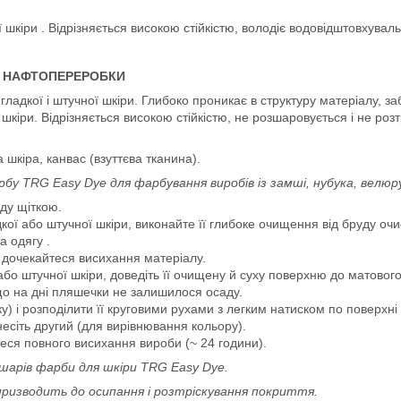
 шкіри . Відрізняється високою стійкістю, володіє водовідштовхува
ІВ НАФТОПЕРЕРОБКИ
адкої і штучної шкіри. Глибоко проникає в структуру матеріалу, за
кіри. Відрізняється високою стійкістю, не розшаровується і не роз
 шкіра, канвас (взуттєва тканина).
 TRG Easy Dye для фарбування виробів із замші, нубука, велюру 
уду щіткою.
ої або штучної шкіри, виконайте її глибоке очищення від бруду оч
а одягу .
 дочекайтеся висихання матеріалу.
о штучної шкіри, доведіть її очищену й суху поверхню до матового
що на дні пляшечки не залишилося осаду.
) і розподілити її круговими рухами з легким натиском по поверхні
есіть другий (для вирівнювання кольору).
теся повного висихання вироби (~ 24 години).
шарів фарби для шкіри TRG Easy Dye.
ризводить до осипання і розтріскування покриття.