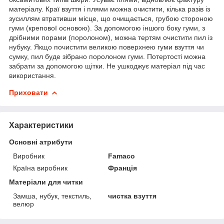
матеріалу. Краї взуття і плями можна очистити, кілька разів із
зусиллям втративши місце, що очищається, грубою стороною
гуми (крепової основою). За допомогою іншого боку гуми, з
дрібними порами (поролоном), можна тертям очистити пил із
нубуку. Якщо почистити великою поверхнею гуми взуття чи
сумку, пил буде зібрано поролоном гуми. Потертості можна
забрати за допомогою щітки. Не ушкоджує матеріал під час
використання.
Приховати
Характеристики
Основні атрибути
Виробник
Famaco
Країна виробник
Франція
Матеріали для читки
Замша, нубук, текстиль,
чистка взуття
велюр