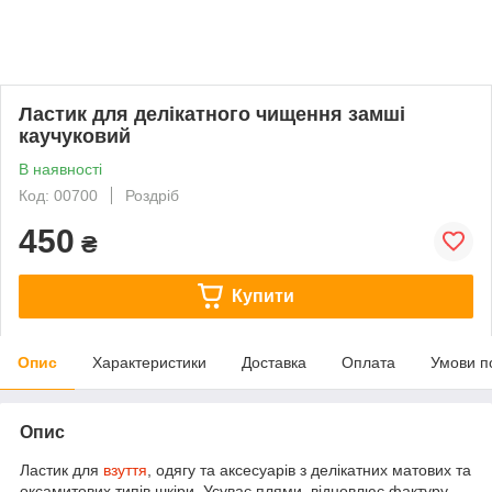
Ластик для делікатного чищення замші
каучуковий
В наявності
Код: 00700
Роздріб
450
₴
Купити
Опис
Характеристики
Доставка
Оплата
Умови п
Опис
Ластик для
взуття
, одягу та аксесуарів з делікатних матових та
оксамитових типів шкіри. Усуває плями, відновлює фактуру