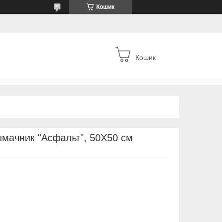
Кошик
Кошик
мачник "Асфальт", 50Х50 см