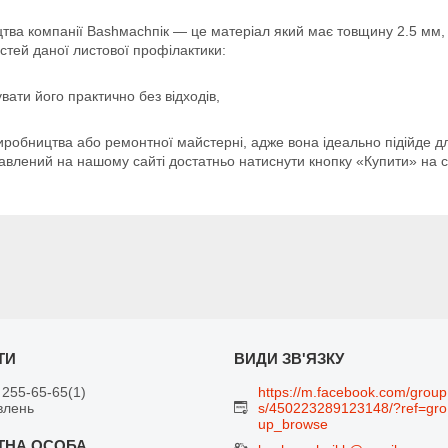
ва компанії Ваѕһмасһпік — це матеріал який має товщину 2.5 мм, щ
остей даної листової профілактики:
вати його практично без відходів,
иробництва або ремонтної майстерні, адже вона ідеально підійде д
тавлений на нашому сайті достатньо натиснути кнопку «Купити» на с
 255-65-65
1
https://m.facebook.com/group
влень
s/450223289123148/?ref=gro
up_browse