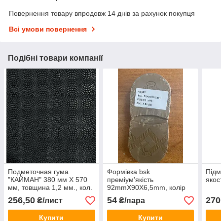
Повернення товару впродовж 14 днів за рахунок покупця
Всі умови повернення
Подібні товари компанії
Подметочная гума
Формівка bsk
Підм
"КАЙМАН" 380 мм Х 570
преміум'якість
якос
мм, товщина 1,2 мм., кол.
92mmX90X6,5mm, колір
чорний преміум якість
#75темний-карамель
256,50
54
270
₴/лист
₴/пара
Купити
Купити