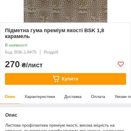
Підметна гума преміум якості BSK 1,8
карамель
В наявності
Код: BSK-1,8#75
Роздріб
270
₴/лист
Купити
Опис
Характеристики
Доставка
Оплата
Умови п
Опис
Листова профілактика преміум якості, висока міцність на
стірання, за терміном служби мінімум два сезони, щоденного