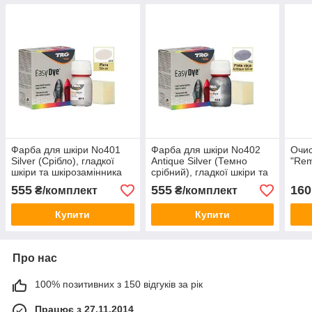
Фарба для шкіри No401
Фарба для шкіри No402
Очис
Silver (Срібло), гладкої
Antique Silver (Темно
"Rem
шкіри та шкірозамінника
срібний), гладкої шкіри та
25 мл + аплікатор
шкірозамінника 25 мл +
555
555
160
₴/комплект
₴/комплект
аплікатор
Купити
Купити
Про нас
100% позитивних з 150 відгуків за рік
Працює з 27.11.2014