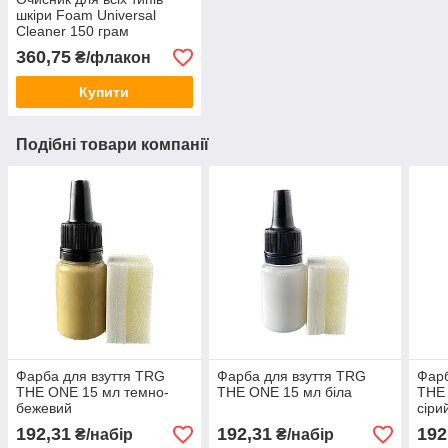
шкіри Foam Universal
Cleaner 150 грам
360,75
₴/флакон
Купити
Подібні товари компанії
Фарба для взуття TRG
Фарба для взуття TRG
Фарб
THE ONE 15 мл темно-
THE ONE 15 мл біла
THE 
бежевий
сіри
192,31
192,31
192
₴/набір
₴/набір