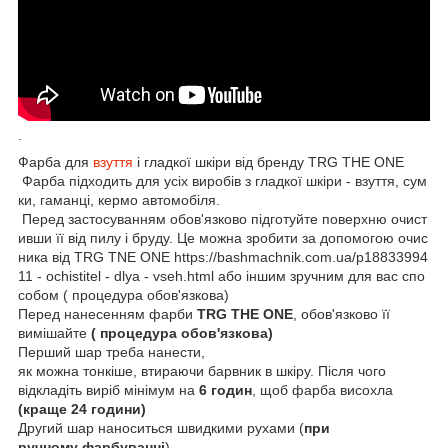
.
Фарба для
взуття
і гладкої шкіри від бренду TRG THE ONE
Фарба підходить для усіх виробів з гладкої шкіри - взуття, сум
ки, гаманці, кермо автомобіля.
Перед застосуванням обов'язково підготуйте поверхню очист
ивши її від пилу і бруду. Це можна зробити за допомогою очис
ника від TRG TNE ONE https://bashmachnik.com.ua/p18833994
11 - ochistitel - dlya - vseh.html або іншим зручним для вас спо
собом ( процедура обов'язкова)
Перед нанесенням фарби
TRG THE ONE
, обов'язково її
вимішайте
( процедура обов'язкова)
Перший шар треба нанести,
як можна тонкіше, втираючи барвник в шкіру. Після чого
відкладіть виріб мінімум на
6 годин
, щоб фарба висохла
(краще 24 години)
Другий шар наноситься швидкими рухами (
при
ручному фарбуванні
).