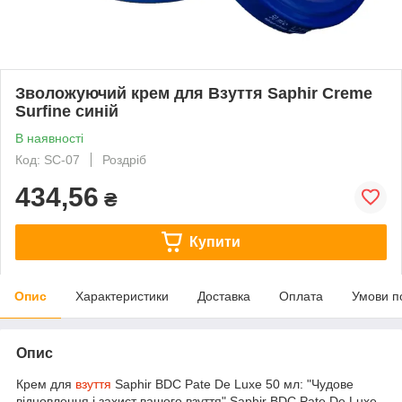
Зволожуючий крем для Взуття Saphir Creme
Surfine синій
В наявності
Код: SC-07
Роздріб
434,56
₴
Купити
Опис
Характеристики
Доставка
Оплата
Умови п
Опис
Крем для
взуття
Saphir BDC Pate De Luxe 50 мл: "Чудове
відновлення і захист вашого взуття" Saphir BDC Pate De Luxe