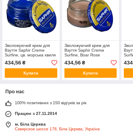
Зволожуючий крем для
Зволожуючий крем для
Звол
Взуття Saphir Creme
Взуття Saphir Creme
Взут
Surfine, цв. морська хвиля
Surfine, Boar Rose
Surf
434,56
434,56
434
₴
₴
Купити
Купити
Про нас
100% позитивних з 150 відгуків за рік
Працює з 27.11.2014
м. Біла Церква
Сквирское шоссе 178, Біла Церква, Україна