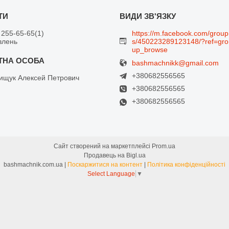
 255-65-65
1
https://m.facebook.com/group
влень
s/450223289123148/?ref=gro
up_browse
bashmachnikk@gmail.com
+380682556565
щук Алексей Петрович
+380682556565
+380682556565
Сайт створений на маркетплейсі
Prom.ua
Продавець на Bigl.ua
bashmachnik.com.ua |
Поскаржитися на контент
|
Політика конфіденційності
Select Language
▼