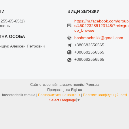
 255-65-65
1
https://m.facebook.com/group
влень
s/450223289123148/?ref=gro
up_browse
bashmachnikk@gmail.com
+380682556565
щук Алексей Петрович
+380682556565
+380682556565
Сайт створений на маркетплейсі
Prom.ua
Продавець на Bigl.ua
bashmachnik.com.ua |
Поскаржитися на контент
|
Політика конфіденційності
Select Language
▼