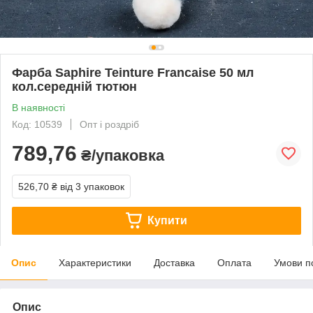
Фарба Saphire Teinture Francaise 50 мл
кол.середній тютюн
В наявності
Код: 10539
Опт і роздріб
789,76
₴/упаковка
526,70 ₴
від 3 упаковок
Купити
Опис
Характеристики
Доставка
Оплата
Умови п
Опис