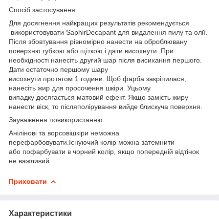
Спосіб застосування.
Для досягнення найкращих результатів рекомендується
використовувати SaphirDecapant для видалення пилу та олії.
Після збовтування рівномірно нанести на оброблювану
поверхню губкою або щіткою і дати висохнути. При
необхідності нанесіть другий шар після висихання першого.
Дати остаточно першому шару
висохнути протягом 1 години. Щоб фарба закріпилася,
нанесіть жир для просочення шкіри. Уцьому
випадку досягається матовий ефект. Якщо замість жиру
нанести віск, то післяполірування вийде блискуча поверхня.
Зауваження повикористанню.
Анілінові та ворсовішкіри неможна
перефарбовувати.Існуючий колір можна затемнити
або пофарбувати в чорний колір, якщо попередній відтінок
не важливий.
Приховати
Характеристики