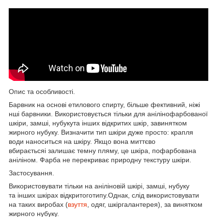
Опис та особливості.
Барвник на основі етилового спирту, більше фективний, ніжі
нші барвники. Використовується тільки для анілінофарбованої
шкіри, замші, нубукута інших відкритих шкір, завинятком
жирного нубуку. Визначити тип шкіри дуже просто: крапля
води наноситься на шкіру. Якщо вона миттєво
вбираєтьсяі залишає темну пляму, це шкіра, пофарбована
аніліном. Фарба не перекриває природну текстуру шкіри.
Застосування.
Використовувати тільки на аніліновій шкірі, замші, нубуку
та інших шкірах відкритоготипу.Однак, слід використовувати
на таких виробах (
взуття
, одяг, шкіргалантерея), за винятком
жирного нубуку.