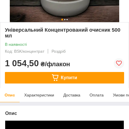
Універсальний Концентрований очисник 500
мл
В наявності
Код: BSK/концентрат
Роздріб
1 054,50
₴/флакон
Купити
Опис
Характеристики
Доставка
Оплата
Умови п
Опис