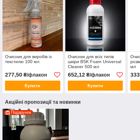
Очисник для виробів із
Очисник для всіх типів
Очис
текстилю 100 мл
шкіри BSK Foam Universal
розв
Cleaner 500 мл
мл
277,50
652,12
333
₴/флакон
₴/флакон
Купити
Купити
Акційні пропозиції та новинки
Подарунок