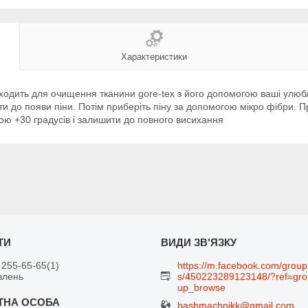
Характеристики
дходить для очищення тканини gore-tex з його допомогою ваші улюбл
стити до появи піни. Потім приберіть піну за допомогою мікро фібри.
ю +30 градусів і залишити до повного висихання
 255-65-65
1
https://m.facebook.com/group
влень
s/450223289123148/?ref=gro
up_browse
bashmachnikk@gmail.com