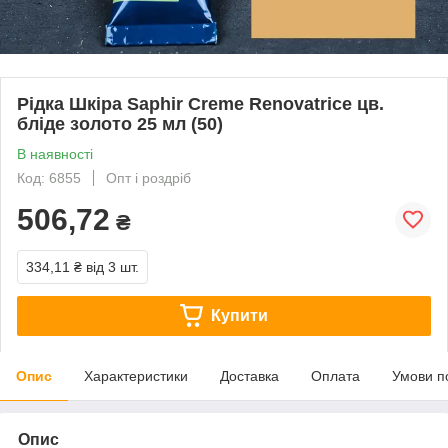
Рідка Шкіра Saphir Creme Renovatrice цв.
бліде золото 25 мл (50)
В наявності
Код: 6855
Опт і роздріб
506,72
₴
334,11 ₴
від 3 шт.
Купити
Опис
Характеристики
Доставка
Оплата
Умови п
Опис