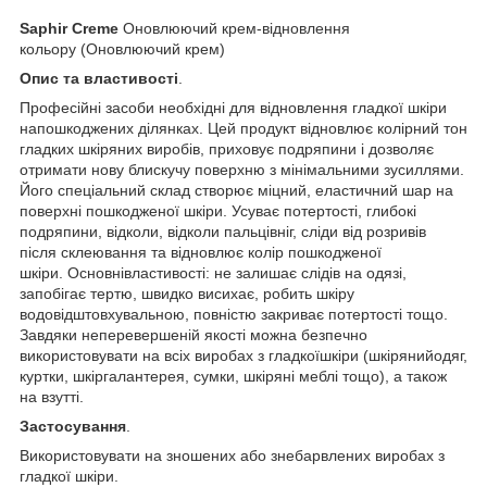
Saphir Creme
Оновлюючий крем-відновлення
кольору (Оновлюючий крем)
Опис та властивості
.
Професійні засоби необхідні для відновлення гладкої шкіри
напошкоджених ділянках. Цей продукт відновлює колірний тон
гладких шкіряних виробів, приховує подряпини і дозволяє
отримати нову блискучу поверхню з мінімальними зусиллями.
Його спеціальний склад створює міцний, еластичний шар на
поверхні пошкодженої шкіри. Усуває потертості, глибокі
подряпини, відколи, відколи пальцівніг, сліди від розривів
після склеювання та відновлює колір пошкодженої
шкіри. Основнівластивості: не залишає слідів на одязі,
запобігає тертю, швидко висихає, робить шкіру
водовідштовхувальною, повністю закриває потертості тощо.
Завдяки неперевершеній якості можна безпечно
використовувати на всіх виробах з гладкоїшкіри (шкірянийодяг,
куртки, шкіргалантерея, сумки, шкіряні меблі тощо), а також
на взутті.
Застосування
.
Використовувати на зношених або знебарвлених виробах з
гладкої шкіри.