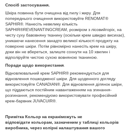
Спосіб застосування.
Шкіра повинна бути очищена від пилу і жиру. Для
попереднього очищення використовуйте RENOMAT®
SAPHIR®. Нанесіть невелику кількість
SAPHIR®REVENANTINGCREAM, розміром з лісовийгоріх, на
чисту суху бавовняну тканину (оскільки крем швидко висихає),
уникаючи нанесення занадто великої кількості продукту на
поверхню шкіри. Потім рівномірно нанесіть крем на шкіру,
доки він не вбереться, залиште сохнути на 10 хвилин і
відполіруйте чистою сухою вовняною тканиною.
Поради щодо використання
.
Відновлювальний крем SAPHIR® рекомендується для
відновлення пошкодженої шкіри. Для щоденного догляду
використовуйте CANADIAN®. Для відновлення ділянок шкіри,
що піддаються постійним навантаженням на згинання-
розгинання, рекомендуємо використовувати професійний
крем-барвник JUVACUIR®.
Примітка Кольор на екраніможуть не
відповідати кольорам, зазначеним у таблиці кольорів
виробника, через колірні налаштування вашого